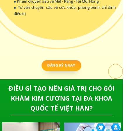
● Khám chuyên sâu về Mắt - Răng - Tai Mũi Họng
● Tư vấn chuyên sâu về sức khỏe, phòng bệnh, chỉ định
điều trị
ĐĂNG KÝ NGAY
ĐIỀU GÌ TẠO NÊN GIÁ TRỊ CHO GÓI
KHÁM KIM CƯƠNG TẠI ĐA KHOA
QUỐC TẾ VIỆT HÀN?