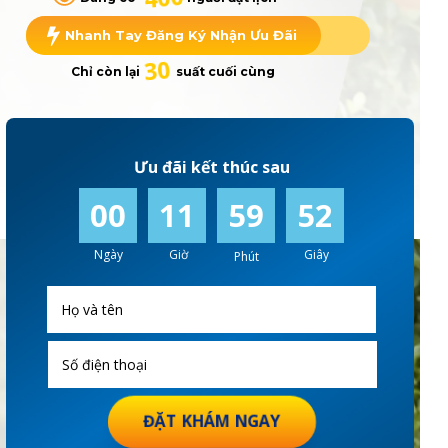
Nhanh Tay Đăng Ký Nhận Ưu Đãi
30
Chỉ còn lại suất cuối cùng
Ưu đãi kết thúc sau
00
11
59
51
Ngày
Giờ
Giây
Phút
ĐẶT KHÁM NGAY