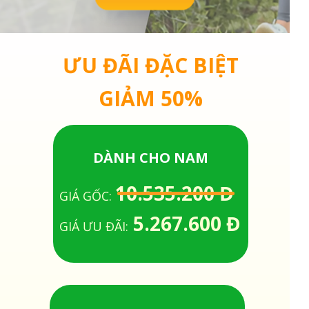
ƯU ĐÃI ĐẶC BIỆT
GIẢM 50%
DÀNH CHO NAM
10.535.200 Đ
GIÁ GỐC:
5.267.600 Đ
GIÁ ƯU ĐÃI: