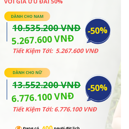
VỚI GIÁ ƯU ĐÃI 50%
DÀNH CHO NAM
10.535.200 VNĐ
-50%
5.267.600 VNĐ
Tiết Kiệm Tới: 5.267.600 VNĐ
DÀNH CHO NỮ
13.552.200 VNĐ
-50%
6.776.100 VNĐ
Tiết Kiệm Tới: 6.776.100 VNĐ
400
Đang có người đặt lịch