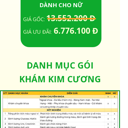
DÀNH CHO NỮ
13.552.200
Đ
GIÁ GỐC:
6.776.100 Đ
GIÁ ƯU ĐÃI:
DANH MỤC GÓI
KHÁM KIM CƯƠNG