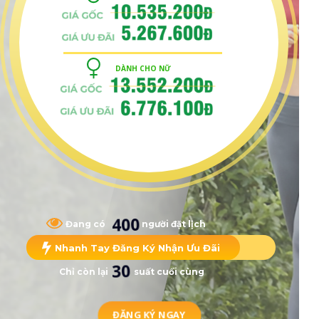
DÀNH CHO NỮ
400
Đang có người đặt lịch
Nhanh Tay Đăng Ký Nhận Ưu Đãi
30
Chỉ còn lại suất cuối cùng
ĐĂNG KÝ NGAY